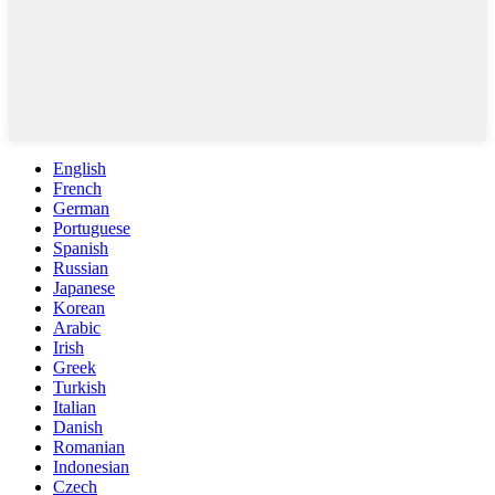
English
French
German
Portuguese
Spanish
Russian
Japanese
Korean
Arabic
Irish
Greek
Turkish
Italian
Danish
Romanian
Indonesian
Czech