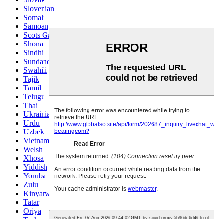
Slovenian
Somali
Samoan
Scots Gaelic
Shona
Sindhi
Sundanese
Swahili
Tajik
Tamil
Telugu
Thai
Ukrainian
Urdu
Uzbek
Vietnamese
Welsh
Xhosa
Yiddish
Yoruba
Zulu
Kinyarwanda
Tatar
Oriya