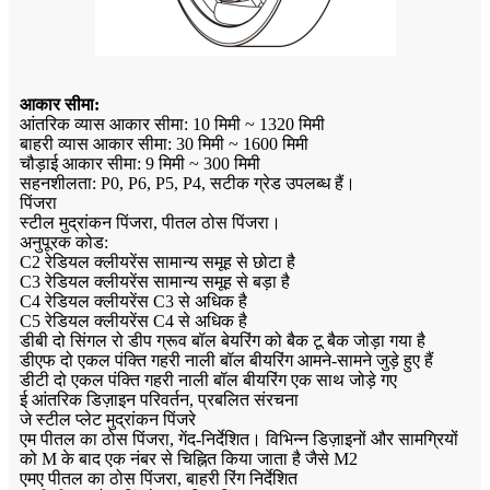
आकार सीमा:
आंतरिक व्यास आकार सीमा: 10 मिमी ~ 1320 मिमी
बाहरी व्यास आकार सीमा: 30 मिमी ~ 1600 मिमी
चौड़ाई आकार सीमा: 9 मिमी ~ 300 मिमी
सहनशीलता: P0, P6, P5, P4, सटीक ग्रेड उपलब्ध हैं।
पिंजरा
स्टील मुद्रांकन पिंजरा, पीतल ठोस पिंजरा।
अनुपूरक कोड:
C2 रेडियल क्लीयरेंस सामान्य समूह से छोटा है
C3 रेडियल क्लीयरेंस सामान्य समूह से बड़ा है
C4 रेडियल क्लीयरेंस C3 से अधिक है
C5 रेडियल क्लीयरेंस C4 से अधिक है
डीबी दो सिंगल रो डीप ग्रूव बॉल बेयरिंग को बैक टू बैक जोड़ा गया है
डीएफ दो एकल पंक्ति गहरी नाली बॉल बीयरिंग आमने-सामने जुड़े हुए हैं
डीटी दो एकल पंक्ति गहरी नाली बॉल बीयरिंग एक साथ जोड़े गए
ई आंतरिक डिज़ाइन परिवर्तन, प्रबलित संरचना
जे स्टील प्लेट मुद्रांकन पिंजरे
एम पीतल का ठोस पिंजरा, गेंद-निर्देशित। विभिन्न डिज़ाइनों और सामग्रियों
को M के बाद एक नंबर से चिह्नित किया जाता है जैसे M2
एमए पीतल का ठोस पिंजरा, बाहरी रिंग निर्देशित